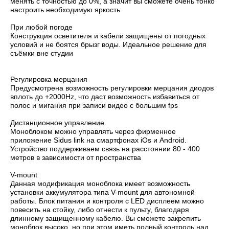
менять с точностью до 0%, а значит вы сможете очень тонко
настроить необходимую яркость
При любой погоде
Конструкция осветителя и кабели защищены от погодных
условий и не боятся брызг воды. Идеальное решение для
съёмки вне студии
Регулировка мерцания
Предусмотрена возможность регулировки мерцания диодов
вплоть до +2000Hz, что даст возможность избавиться от
полос и мигания при записи видео с большим fps
Дистанционное управление
Моноблоком можно управлять через фирменное
приложение Sidus link на смартфонах iOs и Android.
Устройство поддерживаем связь на расстоянии 80 - 400
метров в зависимости от пространства
V-mount
Данная модификация моноблока имеет возможность
установки аккумулятора типа V-mount для автономной
работы. Блок питания и контроля с LED дисплеем можно
повесить на стойку, либо отнести к пульту, благодаря
длинному защищенному кабелю. Вы сможете закрепить
моноблок высоко, но при этом иметь полный контроль над