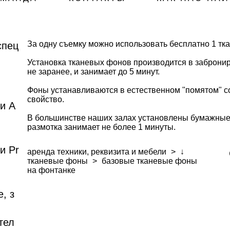
За одну съемку можно использовать бесплатно 1 тк
спец
Установка тканевых фонов производится в заброни
не заранее, и занимает до 5 минут.
Фоны устанавливаются в естественном "помятом" со
свойство.
и A
В большинстве наших залах установлены бумажные
размотка занимает не более 1 минуты.
и Pr
аренда техники, реквизита и мебели
>
↓
тканевые фоны
>
базовые тканевые фоны
на фонтанке
, з
тел