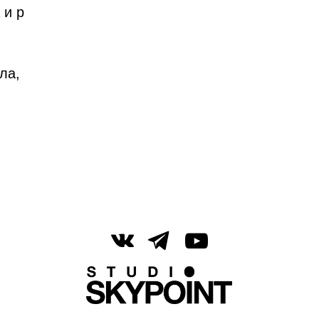
 и р
ла,