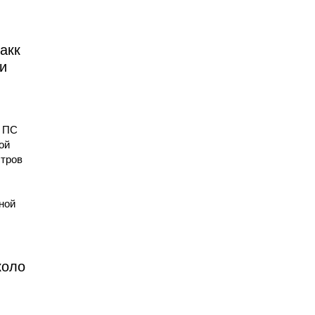
Черный
Льняной
Коричневый
акк
тканевый фон
тканевый фон
тканевый фон
3х5
3х5м
3х5м
и
от 0 pуб.
700 pуб.
от 0 pуб.
м ПС
ой
стров
ной
Розовый
тканевый фон
2.4х3.25м
от 0 pуб.
коло