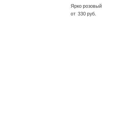
Нежно розовый
Ярко розовый
от 330 pуб.
от 330 pуб.
Гвоздика розовая (К12)
Лагуна
от 330 pуб.
от 330 pуб.