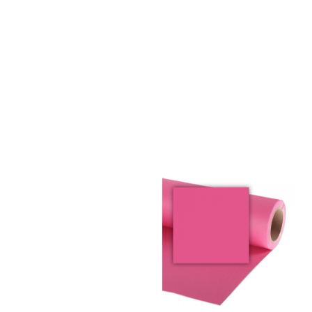
Красная бегония
Голубой LITE BLUE
от 330 pуб.
от 330 pуб.