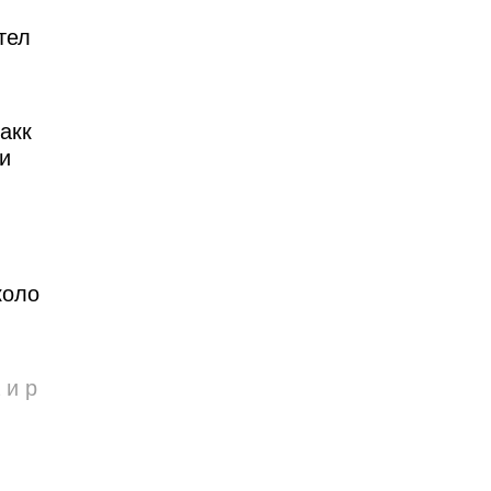
тел
акк
и
коло
 и р