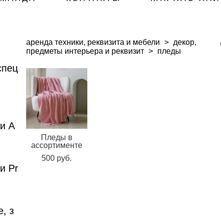
аренда техники, реквизита и мебели
>
декор,
предметы интерьера и реквизит
>
пледы
спец
и A
Пледы в
ассортименте
500 pуб.
и Pr
, з