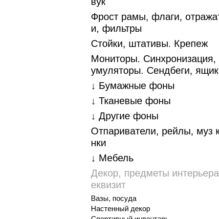
вук
Фрост рамы, флаги, отража
и, фильтры
Стойки, штативы. Крепеж
Мониторы. Синхронизация, 
умуляторы. Cендбеги, ящик
↓ Бумажные фоны
↓ Тканевые фоны
↓ Другие фоны
Отпариватели, рейлы, муз 
нки
↓ Мебель
Декор, предметы интерьера
еквизит
Вазы, посуда
Настенный декор
Спортивный инвентарь