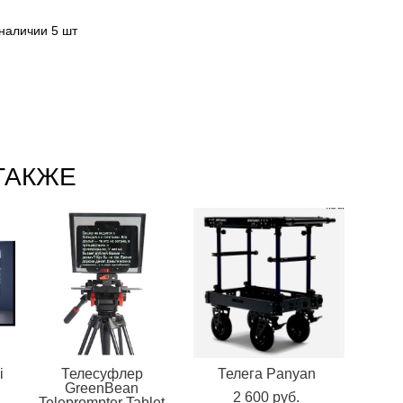
 наличии 5 шт
ТАКЖЕ
i
Телесуфлер
Телега Panyan
GreenBean
2 600 pуб.
)
Teleprompter Tablet