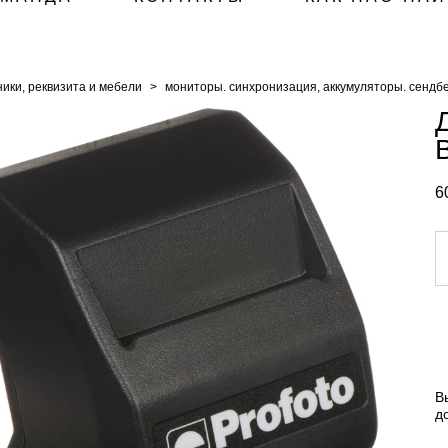
ики, реквизита и мебели
>
мониторы. синхронизация, аккумуляторы. cендбе
6
В
д