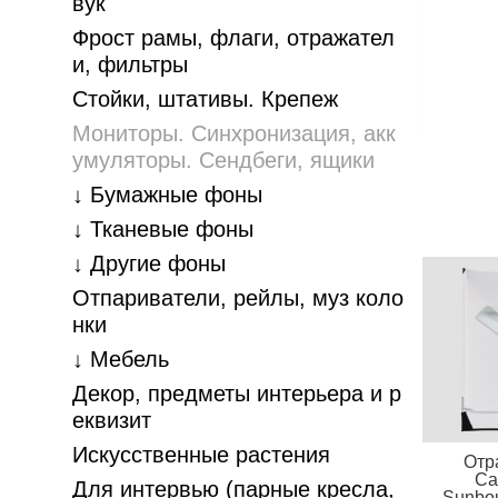
вук
Фрост рамы, флаги, отражател
и, фильтры
Стойки, штативы. Крепеж
Мониторы. Синхронизация, акк
умуляторы. Cендбеги, ящики
↓ Бумажные фоны
↓ Тканевые фоны
↓ Другие фоны
Отпариватели, рейлы, муз коло
нки
↓ Мебель
Декор, предметы интерьера и р
еквизит
Искусственные растения
Отр
Cal
Для интервью (парные кресла,
Sunbo