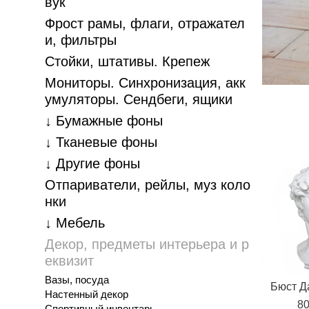
вук
Фрост рамы, флаги, отражател
и, фильтры
Стойки, штативы. Крепеж
Мониторы. Синхронизация, акк
умуляторы. Cендбеги, ящики
↓ Бумажные фоны
↓ Тканевые фоны
↓ Другие фоны
Отпариватели, рейлы, муз коло
нки
↓ Мебель
Декор, предметы интерьера и р
еквизит
Вазы, посуда
Бюст Д
Настенный декор
80
Спортивный инвентарь