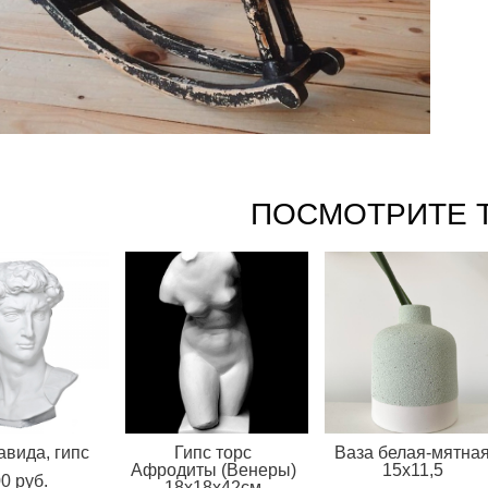
ПОСМОТРИТЕ 
авида, гипс
Гипс торс
Ваза белая-мятна
Афродиты (Венеры)
15х11,5
0 pуб.
18x18x42см