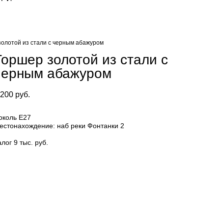
золотой из стали с черным абажуром
Торшер золотой из стали с
черным абажуром
 200 pуб.
околь Е27
естонахождение: наб реки Фонтанки 2
алог 9 тыс. руб.