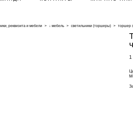
ики, реквизита и мебели
>
↓ мебель
>
светильники (торшеры)
>
торшер 
1
Ц
М
З