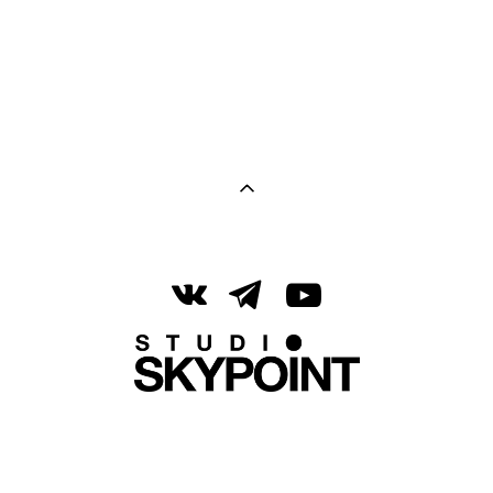
Стул барный с Т-
образной спинкой
1 300 pуб.
сайт от vigbo