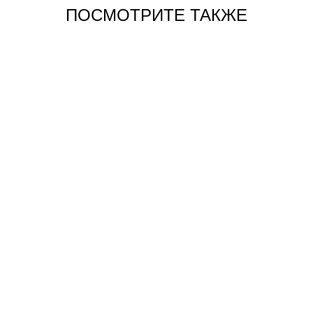
ПОСМОТРИТЕ ТАКЖЕ
Барный стул, лён,
Стул барный Eames
иск.кожа (серый)
лимонный
от 0 pуб.
600 pуб.