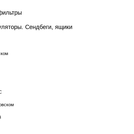
 фильтры
уляторы. Cендбеги, ящики
ском
С
овском
й