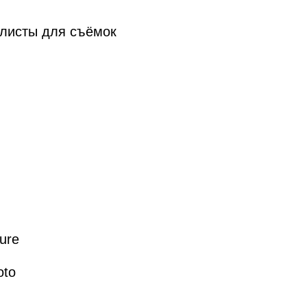
алисты для съёмок
ure
oto