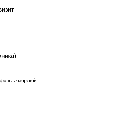
визит
хника)
 фоны
>
морской