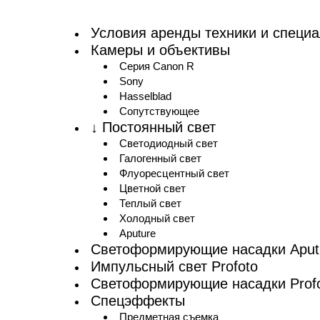
Условия аренды техники и специ
Камеры и объективы
Серия Canon R
Sony
Hasselblad
Сопутствующее
↓ Постоянный свет
Cветодиодный свет
Галогенный свет
Флуоресцентный свет
Цветной свет
Теплый свет
Холодный свет
Aputure
Светоформирующие насадки Aput
Импульсный свет Profoto
Светоформирующие насадки Prof
Спецэффекты
Предметная съемка