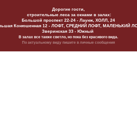
Дорогие гости,
строительные леса за окнами в залах:
Большой проспект 22-24 - Лаунж, ХОЛЛ, 24
льшая Конюшенная 12 - ЛОФТ, СРЕДНИЙ ЛОФТ, МАЛЕНЬКИЙ Л
Зверинская 33 - Южный
В залах все также светло, но пока без красивого вида.
По актуальному виду пишите в личные сообщения
▼ Большой проспект П.С. 22/24
 54
▼ Фонтанка 2
▼ Конюшенная
ПАВИЛЬОН
АРЕНДА ТЕХНИКИ, РЕКВ
ТОСЕССИИ
ПРАВИЛА
ЦЕНЫ
ОМАНДА
КОНТАКТЫ
КАК НАС НА