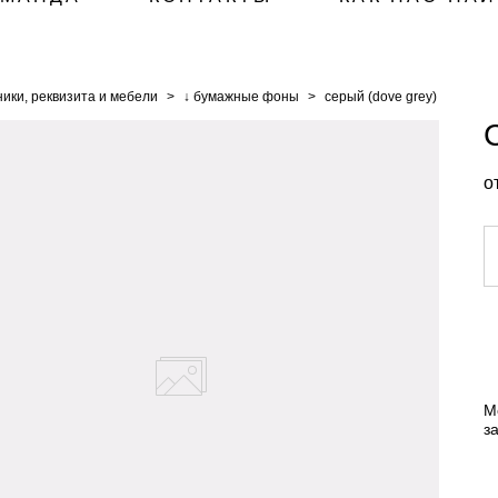
ики, реквизита и мебели
>
↓ бумажные фоны
>
серый (dove grey)
о
М
з