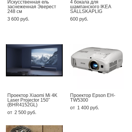
Искусственная ель
4 бокала для
заснеженная Эверест
шампанского IKEA
248 см
SÄLLSKAPLIG
3 600 pуб.
600 pуб.
Проектор Xiaomi Mi 4K
Проектор Epson EH-
Laser Projector 150"
TW5300
(BHR4152GL)
от 1 400 pуб.
от 2 500 pуб.